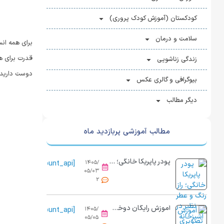
کودکستان (آموزش کودک پروری)
سلامت و درمان
برای همه ان
قدرت برای ه
زندگی زناشویی
دوست دارید 
بیوگرافی و گالری عکس
دیگر مطالب
مطالب آموزشی پربازدید ماه
پودر پاپریکا خانگی؛ راز رنگ و عطر بی نظیر در آشپزخانه
[view_count_api]
۱۴۰۵/
۰۵/۰۳
2
آموزش رایگان دوخت کاور پینترستی با نمد و پارچه در خانه
[view_count_api]
۱۴۰۵/
۰۵/۰۵