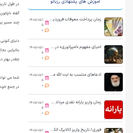
آموزش های پشنهادی رزبانو
در طول تاریخ
گفته ناپلئون
زمان پرداخت معوقات فروردین و اردیبهشت بازنشستگان مشخص شد؟/ کریمی: بازنشستگان توان خرید نان و پنیر هم ندارند؛ حقوق‌ها باید ۲ماه یک‌بار تغییر کند
۱۴۰۵/۰۵/۱
چند مسیر پیش
۵
0
دنیای کنونی،
احیای مفهوم «امپراتوری» در سیاست جهانی
۱۴۰۵/۰۵/۱
بنابراین بج
۵
0
چقدر بهتر د
ادعاهای منتسب به آیت الله مجتبی خامنه‌ای که تکذیب شد!
۱۴۰۵/۰۵/۱
شما می توان
۵
0
در جمع خود خ
زمان واریز یارانه نقدی مرداد ۱۴۰۵ اعلام شد + جدول
۱۴۰۵/۰۵/۱
۵
0
فوری/ تاریخ واریز کالابرگ الکترونیکی تغییر کرد
۱۴۰۵/۰۵/۱