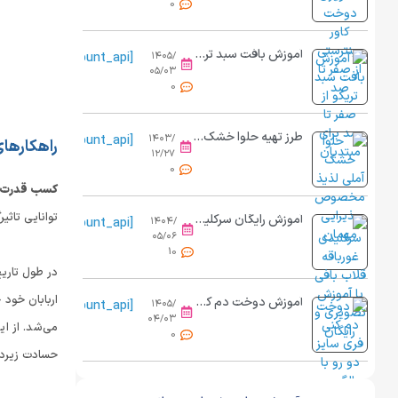
0
آموزش بافت سبد تریکو از صفر تا صد برای مبتدیان
[view_count_api]
۱۴۰۵/
۰۵/۰۳
0
طرز تهیه حلوا خشک آملی مرحله به مرحله
[view_count_api]
۱۴۰۳/
راهکارها
۱۲/۲۷
0
کسب قدرت
توانایی تاثی
آموزش رایگان سرکلیدی غورباقه قلاب بافی
[view_count_api]
۱۴۰۴/
۰۵/۰۶
10
در طول تاریخ
اربابان خود
آموزش دوخت دم کنی فری سایز دو رو | از برش تا کش دوزی حرفه ای
[view_count_api]
۱۴۰۵/
۰۴/۰۳
می‌شد. از ای
0
حسادت زیردس