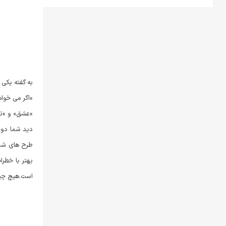
به گفته یکی 
»اگر می خواه
»عشق« و »تاث
دید شما دور 
طرح های شما 
بهتر با خطرا
است.هیچ چیزی