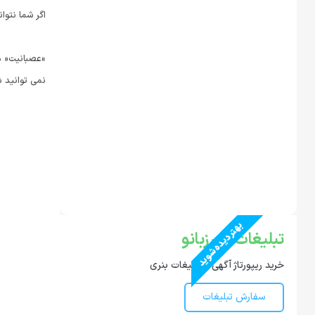
اگر شما نتوا
»عصبانیت« م
نمی توانید ش
بهتر دیده شوید
تبلیغات در رزبانو
خرید ریپورتاژ آگهی و تبلیغات بنری
سفارش تبلیغات