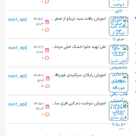
0
آموزش بافت سبد تریکو از صفر تا صد برای مبتدیان
[view_count_api]
۱۴۰۵/۰
۵/۰۳
0
طرز تهیه حلوا خشک آملی مرحله به مرحله
[view_count_api]
۱۴۰۳/۱
۲/۲۷
0
آموزش رایگان سرکلیدی غورباقه قلاب بافی
[view_count_api]
۱۴۰۴/۰
۵/۰۶
10
آموزش دوخت دم کنی فری سایز دو رو | از برش تا کش دوزی حرفه ای
[view_count_api]
۱۴۰۵/۰
۴/۰۳
0