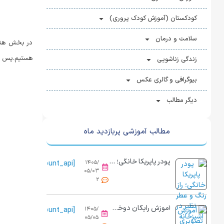
کودکستان (آموزش کودک پروری)
سلامت و درمان
در بخش هنر 
هستیم.پس در 
زندگی زناشویی
بیوگرافی و گالری عکس
دیگر مطالب
مطالب آموزشی پربازدید ماه
پودر پاپریکا خانگی؛ راز رنگ و عطر بی نظیر در آشپزخانه
[view_count_api]
۱۴۰۵/
۰۵/۰۳
2
آموزش رایگان دوخت کاور پینترستی با نمد و پارچه در خانه
[view_count_api]
۱۴۰۵/
۰۵/۰۵