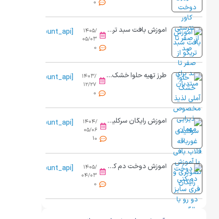
0
آموزش بافت سبد تریکو از صفر تا صد برای مبتدیان
[view_count_api]
۱۴۰۵/
۰۵/۰۳
0
طرز تهیه حلوا خشک آملی مرحله به مرحله
[view_count_api]
۱۴۰۳/
۱۲/۲۷
0
آموزش رایگان سرکلیدی غورباقه قلاب بافی
[view_count_api]
۱۴۰۴/
۰۵/۰۶
10
آموزش دوخت دم کنی فری سایز دو رو | از برش تا کش دوزی حرفه ای
[view_count_api]
۱۴۰۵/
۰۴/۰۳
0