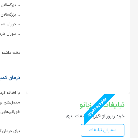
• بزرگسالان (خانم‌ه
• بزرگسالان (آقایان
• دوران شیردهی: ۱۲۰
• دوران بارداری: ۸۵ 
دقت داشته ب
درمان کمب
با اضافه کرد
بهتر دیده شوید
مکمل‌های وی
تبلیغات در رزبانو
خوراکی‌هایی 
خرید ریپورتاژ آگهی و تبلیغات بنری
سفارش تبلیغات
برای درمان ک