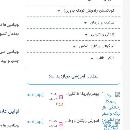
کودکستان (آموزش کودک پروری)
سلامت و درمان
بدنمان کمبود
زندگی زناشویی
بیوگرافی و گالری عکس
ویتامین سی 
دیگر مطالب
جدی و بیماری
مطالب آموزشی پربازدید ماه
پودر پاپریکا خانگی؛ راز رنگ و عطر بی نظیر در آشپزخانه
[view_count_api]
۱۴۰۵/
۰۵/۰۳
2
اولین علا
آموزش رایگان دوخت کاور پینترستی با نمد و پارچه در خانه
[view_count_api]
۱۴۰۵/
۰۵/۰۵