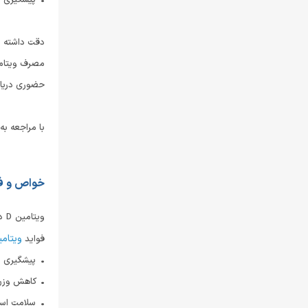
• پیشگیری از
دقت داشته ب
مصرف ویتامین
حضوری دریافت
با مراجعه به صفحه اصلی سایت دکت
خواص و فواید ویت
وی
ویتام
فواید
• پیشگیری از
• کاهش وزن
• سلامت است