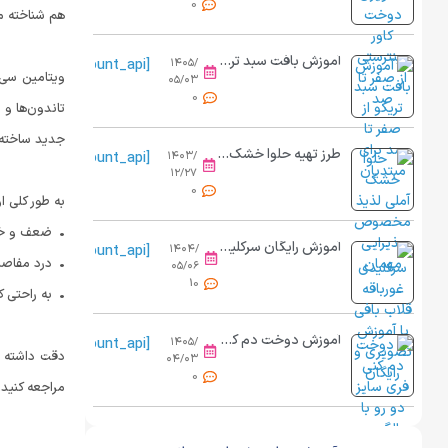
0
هم شناخته می
آموزش بافت سبد تریکو از صفر تا صد برای مبتدیان
[view_count_api]
۱۴۰۵/
ویتامین سی 
۰۵/۰۳
0
جدید ساخته ن
طرز تهیه حلوا خشک آملی مرحله به مرحله
[view_count_api]
۱۴۰۳/
۱۲/۲۷
0
به طور کلی ا
• ضعف و خ
آموزش رایگان سرکلیدی غورباقه قلاب بافی
[view_count_api]
۱۴۰۴/
• درد مفاصل
۰۵/۰۶
10
• به راحتی 
آموزش دوخت دم کنی فری سایز دو رو | از برش تا کش دوزی حرفه ای
[view_count_api]
۱۴۰۵/
دقت داشته ب
۰۴/۰۳
0
مراجعه کنید.