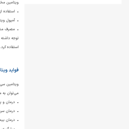
ویتامین مختل
• استفاده از
• آمپول ویت
• مصرف مناب
توجه داشته ب
استفاده کرد.
فواید ویت
ویتامین سی ب
می‌توان به مو
• درمان و پ
• درمان سرم
• درمان بیم