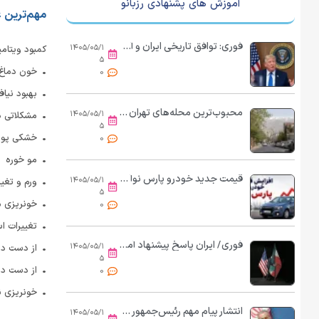
آموزش های پشنهادی رزبانو
مهم‌ترین 
فوری: توافق تاریخی ایران و آمریکا اعلام می‌شود
۱۴۰۵/۰۵/۱
کمبود ویتامی
۵
• خون دماغ
0
• بهبود نیاف
محبوب‌ترین محله‌های تهران کدامند؟
۱۴۰۵/۰۵/۱
• مشکلاتی در
۵
• خشکی پو
0
• مو خوره
قیمت جدید خودرو پارس نوآ اعلام شد (مرداد ۱۴۰۵)
۱۴۰۵/۰۵/۱
• ورم و تغییر
۵
• خونریزی 
0
• تغییرات ا
فوری/ ایران پاسخ پیشنهاد آمریکا را داد
۱۴۰۵/۰۵/۱
• از دست دا
۵
• از دست دا
0
• خونریزی ناگ
انتشار پیام مهم رئیس‌جمهور درباره مذاکرات / پزشکیان حرف آخر را زد
۱۴۰۵/۰۵/۱