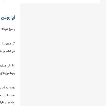
آیا روغن 
پاسخ کوتاه: 
اگر منظور ا
می‌دهد و تند (Rancid) می
پلی‌فنول‌های محافظ هستند) می‌تو
توجه به این 
است. اما م
پخت‌وپز طرا