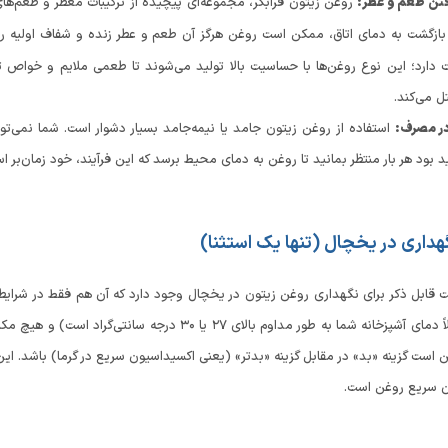
فتن طعم و عطر:
روغن زیتون فرابکر، مجموعه‌ای پیچیده از ترکیبات معطر و طعم‌ها
ازگشت به دمای اتاق، ممکن است روغن هرگز آن طعم و عطر زنده و شفاف اولیه را ب
دارد؛ این نوع روغن‌ها با حساسیت بالا تولید می‌شوند تا طعمی ملایم و خواص ت
ل می‌کند.
ر مصرف:
استفاده از روغن زیتون جامد یا نیمه‌جامد بسیار دشوار است. شما نمی‌توان
 بود هر بار منتظر بمانید تا روغن به دمای محیط برسد که این فرآیند، خود زمان‌بر ا
هداری در یخچال (تنها یک استثنا)
 قابل ذکر برای نگهداری روغن زیتون در یخچال وجود دارد که آن هم فقط در شرایطی 
می‌کنید (مثلاً دمای آشپزخانه شما به طور مداوم بالای
ست گزینه «بد» در مقابل گزینه «بدتر» (یعنی اکسیداسیون سریع در گرما) باشد. این
 سریع روغن است.