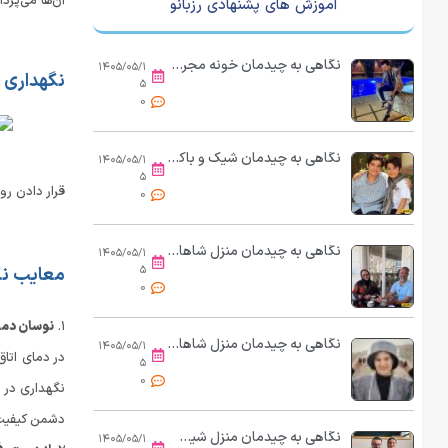
آن‌ها می‌پردا
آموزش های پشنهادی رزبانو
نگاهی به چیدمان خونه مجردی شاهانه و شیک «مجید واشقانی»/ از استخر و مبلمان مدرن تا دکوری‌های هنری و کتابخانه پر از کتاب
۱۴۰۵/۰۵/۱
نگهداری ر
۵
0
نگاهی به چیدمان شیک و باکلاس منزل پدری مانی رحمانی، جواد سریال «بچه مهندس»: از مبلمان سلطنتی و مدرن تا فرش اصیل ایرانی
۱۴۰۵/۰۵/۱
۵
قرار دادن رو
0
نگاهی به چیدمان منزل شاهانه و مجلل بهنوش بختیاری و همسرش/ از مبلمان سلطنتی و لوستر برنجی اعیانی تا چشم‌انداز زیبا از بالکن شیشه‌ای
۱۴۰۵/۰۵/۱
معایب نگه
۵
0
۱.
نوسان دما
نگاهی به چیدمان منزل شاهانه و مجلل ریما رامین‌فر «هُمای پایتخت» و همسر هنرمندش،امیر جعفری/ از حیاط سرسبز و مبلمان کلاسیک تا کتابخانه پر از کتاب
۱۴۰۵/۰۵/۱
در دمای اتا
۵
0
دشمن کیفیت
نگاهی به چیدمان منزل شیک و مینیمال «سپند امیرسلیمانی» و همسر هنرمندش «مونا کرمی»/ از کابینت‌های مدرن و نورمخفی تا دکوری‌های شیک
۱۴۰۵/۰۵/۱