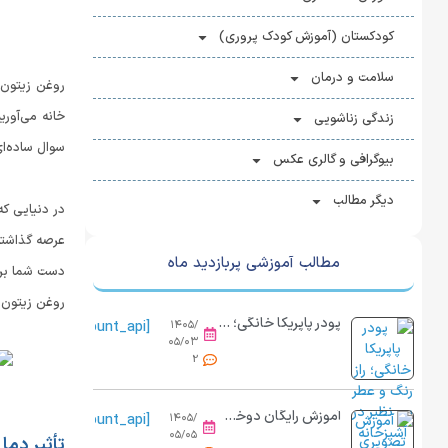
کودکستان (آموزش کودک پروری)
سلامت و درمان
روغن زیتون، 
خانه می‌آور
زندگی زناشویی
سوال ساده‌ای
بیوگرافی و گالری عکس
دیگر مطالب
در دنیایی ک
مطالب آموزشی پربازدید ماه
دست شما برسا
روغن زیتون ر
پودر پاپریکا خانگی؛ راز رنگ و عطر بی نظیر در آشپزخانه
[view_count_api]
۱۴۰۵/
۰۵/۰۳
2
آموزش رایگان دوخت کاور پینترستی با نمد و پارچه در خانه
[view_count_api]
۱۴۰۵/
۰۵/۰۵
تأثیر دما