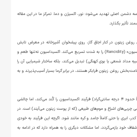
ساس است. کیفیت آن توسط سه دشمن اصلی تهدید می‌شود: نور، اکسیژن و دما. تمرکز ما در این مقاله
ند تأثیر بگذارد.
 روغن زیتون در کنار اجاق گاز، روی پیشخوان آشپزخانه در معرض تابش
مستقیم آفتاب یا در کابینت‌های بالای فر، یک اشتباه رایج و جبران‌ناپذیر است. گرما فرآیند «اکسیداسیون» (Rancidity) را به شدت تسریع می‌کند. اکسیداسیون نه‌تنها طعم و
شبیه مداد شمعی یا بوی کهنگی) تبدیل می‌کند، بلکه ساختار شیمیایی آن را
مت‌بخش روغن زیتون فرابکر هستند، در برابر گرما بسیار آسیب‌پذیرند و به
در طرف دیگر طیف دما، یخچال قرار دارد. دمای پایین یخچال (معمولاً حدود ۴ درجه سانتی‌گراد) فرآیند اکسیداسیون را کُند می‌کند، اما چالشی
 چربی‌های اشباع و موم‌های طبیعی (که از پوست زیتون می‌آیند) است. در
، ابری یا حتی کاملاً جامد و کره مانند شود. اگرچه این فرآیند به خودی
اف خود بازمی‌گردد، اما مشکلات دیگری را به همراه دارد که در ادامه به