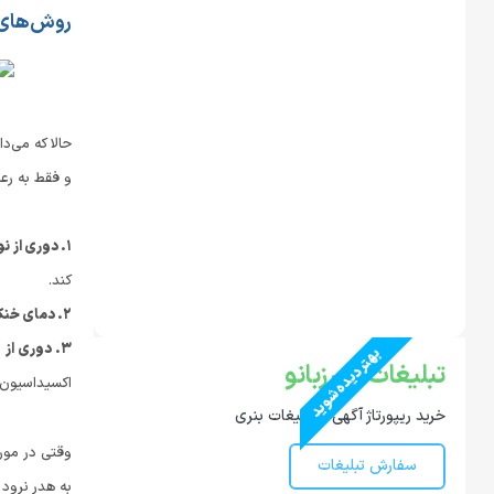
روش‌های 
حالا که می‌
و فقط به رعا
۱. دوری از نور (تاریکی):
کند.
۲. دمای خنک و ثابت (دمای ایده‌آل):
۳. دوری از هوا (بسته‌بندی):
بهتر دیده شوید
تبلیغات در رزبانو
اکسیداسیون 
خرید ریپورتاژ آگهی و تبلیغات بنری
وقتی در مور
سفارش تبلیغات
به هدر نرود 