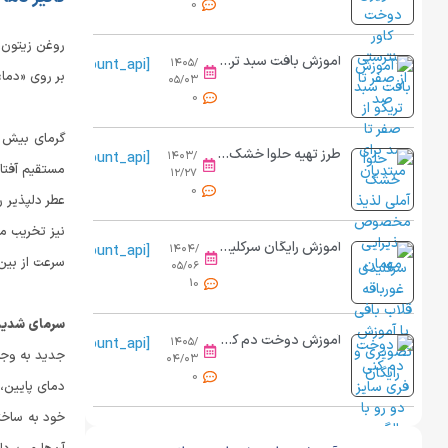
0
آموزش بافت سبد تریکو از صفر تا صد برای مبتدیان
[view_count_api]
۱۴۰۵/
بر روی «دما»
۰۵/۰۳
0
گرمای بیش ا
طرز تهیه حلوا خشک آملی مرحله به مرحله
[view_count_api]
۱۴۰۳/
۱۲/۲۷
0
عطر دلپذیر ر
نیز تخریب می
آموزش رایگان سرکلیدی غورباقه قلاب بافی
[view_count_api]
۱۴۰۴/
سرعت از بین 
۰۵/۰۶
10
سرمای شدید
آموزش دوخت دم کنی فری سایز دو رو | از برش تا کش دوزی حرفه ای
[view_count_api]
۱۴۰۵/
جدید به وجود
۰۴/۰۳
0
دمای پایین، 
خود به ساختا