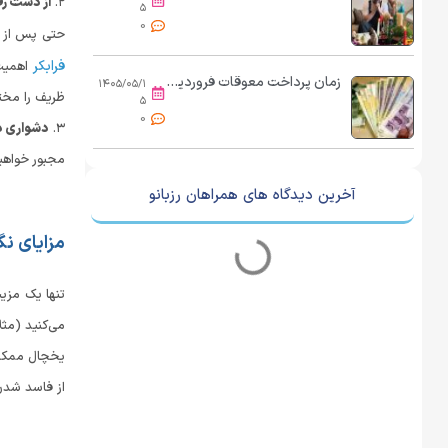
۲.
از دست ر
۵
0
حتی پس از ب
فرابکر
اهمیت 
زمان پرداخت معوقات فروردین و اردیبهشت بازنشستگان مشخص شد؟/ کریمی: بازنشستگان توان خرید نان و پنیر هم ندارند؛ حقوق‌ها باید ۲ماه یک‌بار تغییر کند
۱۴۰۵/۰۵/۱
ظریف را مخت
۵
0
۳.
دشواری د
مجبور خواهید
آخرین دیدگاه های همراهان رزبانو
مزایای نگ
تنها یک مزیت
یخچال ممکن ا
از فاسد شدن